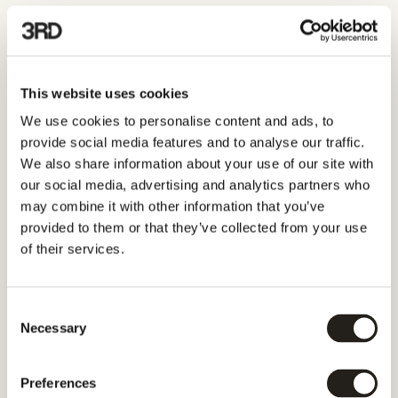
Features
vergleichen
Features
3rd
This website uses cookies
Core-Fokus
GEO- und KI-Visibility al
We use cookies to personalise content and ads, to
provide social media features and to analyse our traffic.
We also share information about your use of our site with
KI-Visibility-Ansatz
Prompt- und antwortbasie
our social media, advertising and analytics partners who
Analyse
may combine it with other information that you’ve
provided to them or that they’ve collected from your use
Competitor-Benchmarking
KI-native Vergleiche
of their services.
Analyse von realen LLM-Answers
Actual AI-Answers und 
Consent
Preferences
Necessary
Selection
Actionable Playbooks & Workflows
Marketing- und Brand-
orientierte Playbooks
Preferences