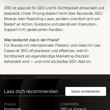
3RD ist speziell für GEO und KI-Sichtbarkeit entwickelt und 
beepreist. Unser Pricing skaliert nicht über Keywords, SEO-
Module oder Reporting-Layer, sondern orientiert sich am 
Bedarf an Action, Guidance und operativem Execution-
Support in KI-gesteuerten Kanälen.
Was bedeutet das in der Praxis?
Für Brands mit internationaler Präsenz und vielen KI-Use-
Cases ist 3RD oft planbarer und effektiver, weil KI-
Sichtbarkeit als eigenständige Marketing-Disziplin 
behandelt wird — und nicht als bloßes SEO-Add-on.
KI-Visibility-Ansatz
Lass dich recommenden
Sales kontaktieren
Produkt
COMPAREN
Frontpage
3RD vs. Kime.ai