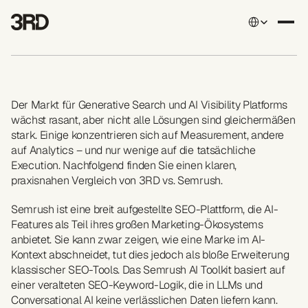
Select Language
3RD
vs.
Semrush
AI
Toolkit
Der Markt für Generative Search und AI Visibility Platforms 
wächst rasant, aber nicht alle Lösungen sind gleichermäßen 
stark. Einige konzentrieren sich auf Measurement, andere 
auf Analytics – und nur wenige auf die tatsächliche 
Execution. Nachfolgend finden Sie einen klaren, 
praxisnahen Vergleich von 3RD vs. Semrush.
Semrush ist eine breit aufgestellte SEO-Plattform, die AI-
Features als Teil ihres großen Marketing-Ökosystems 
anbietet. Sie kann zwar zeigen, wie eine Marke im AI-
Kontext abschneidet, tut dies jedoch als bloße Erweiterung 
klassischer SEO-Tools. Das Semrush AI Toolkit basiert auf 
einer veralteten SEO-Keyword-Logik, die in LLMs und 
Conversational AI keine verlässlichen Daten liefern kann.