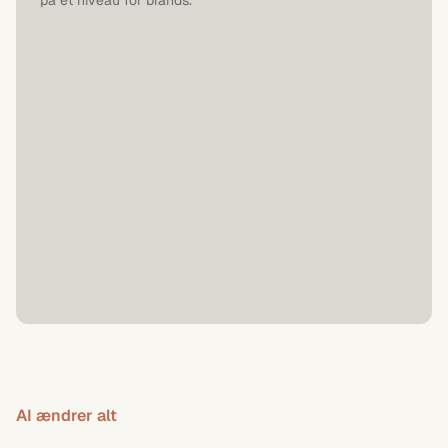
på et niveau for brands.
AI ændrer alt