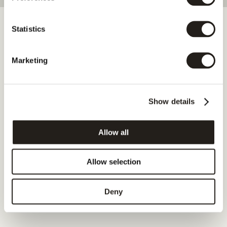
Statistics
Search ændrer sig
Marketing
AI
er
nu
forsiden
af
internettet.
3RD
sørger
for,
at
Show details
du
er
med.
Når chatbots bliver den primære kanal til at søge 
Allow all
information, risikerer brands, der ikke optræder i LLM-svar, 
at blive usynlige. 3RD sporer, forklarer og forbedrer din AI-
synlighed, så det er dig, der bliver anbefalet.
Allow selection
Gratis prøveperiode
Deny