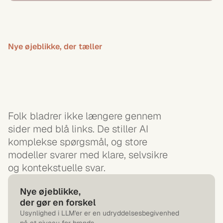
Nye øjeblikke, der tæller
Det
er
en
eksistentiell
trussel
for
brands
at
være
usynlige
i
LLMs
Folk bladrer ikke længere gennem 
sider med blå links. De stiller AI 
komplekse spørgsmål, og store 
modeller svarer med klare, selvsikre 
og kontekstuelle svar.
Nye øjeblikke, 
der gør en forskel
Usynlighed i LLM'er er en udryddelsesbegivenhed 