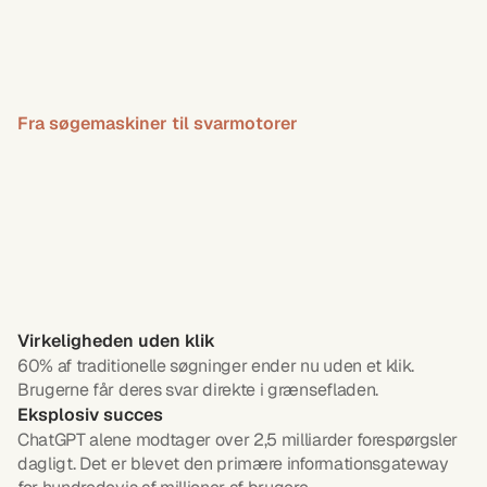
Fra søgemaskiner til svarmotorer
Traditionel
SEO
er
i
frit
fald.
Inden
2028
vil
AI
styre
størstedelen
af
al
online
discovery
og
salg
Virkeligheden uden klik
60% af traditionelle søgninger ender nu uden et klik. 
Brugerne får deres svar direkte i grænsefladen.
Eksplosiv succes
ChatGPT alene modtager over 2,5 milliarder forespørgsler 
dagligt. Det er blevet den primære informationsgateway 