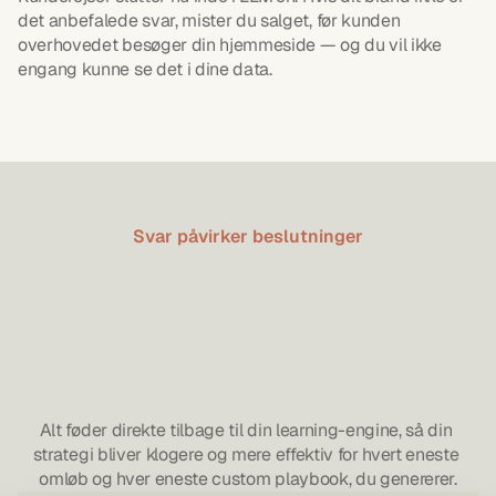
det anbefalede svar, mister du salget, før kunden 
overhovedet besøger din hjemmeside — og du vil ikke 
engang kunne se det i dine data.
Svar påvirker beslutninger
3RD
diagnosticerer
jeres
AI-visibility,
lægger
handlingsplanen
og
hjælper
teams
helt
i
mål
Alt føder direkte tilbage til din learning-engine, så din 
strategi bliver klogere og mere effektiv for hvert eneste 
omløb og hver eneste custom playbook, du genererer.