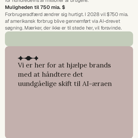
for hundredevis af millioner af brugere.
Muligheden til 750 mia. $
Forbrugeradfærd ændrer sig hurtigt. I 2028 vil $750 mia. 
af amerikansk forbrug blive gennemført via AI-drevet 
søgning. Mærker, der ikke er til stede her, vil forsvinde.
Vi er her for at hjælpe brands 
med at håndtere det 
uundgåelige skift til AI-æraen