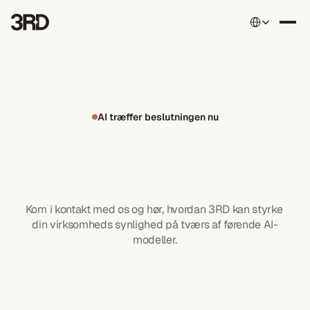
Select Language
AI træffer beslutningen nu
Vind
overgangen
fra
søgning
til
AI
-
AEO
og
GEO
Kom i kontakt med os og hør, hvordan 3RD kan styrke 
din virksomheds synlighed på tværs af førende AI-
modeller.