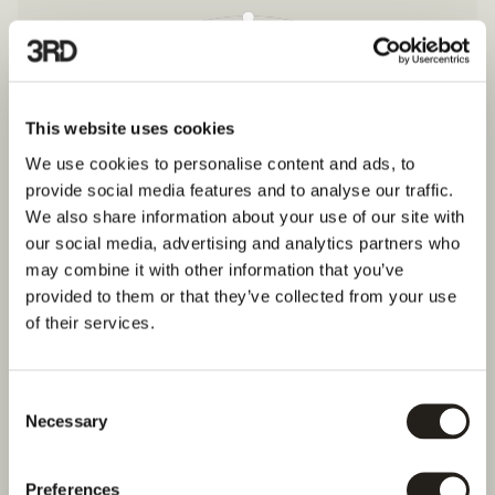
This website uses cookies
We use cookies to personalise content and ads, to
provide social media features and to analyse our traffic.
We also share information about your use of our site with
Monitorer
our social media, advertising and analytics partners who
3RD definerer det resultat, et brand vil vinde i AI-svarene. De 
may combine it with other information that you’ve
markeder, der skal løftes. De promptkategorier, der skal 
provided to them or that they’ve collected from your use
erobres. De navngivne konkurrenter, der skal overgås.
of their services.
Årsagsanalyse
Eksekvér
Consent
Necessary
Selection
Følg performance
Preferences