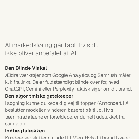
Traditionel
analytics
overser
AI-svar,
ældre
værktøjer
mister
værdi,
og
tillid
og
synlighed
styres
nu
af
AI
Al markedsføring går tabt, hvis du 
ikke bliver anbefalet af AI
Den Blinde Vinkel
Ældre værktøjer som Google Analytics og Semrush måler 
klik fra links. De er fuldstændigt blinde over for, hvad 
ChatGPT, Gemini eller Perplexity faktisk siger om dit brand.
Den algoritmiske gatekeeper
I søgning kunne du købe dig vej til toppen (Annoncer). I AI 
beslutter modellen vinderen baseret på tillid. Hvis 
træningsdataene er forældede, er du helt udelukket fra 
samtalen.
Indtægtslækken
Kunderejser slutter nu inde i LLM'en. Hvis dit brand ikke er 