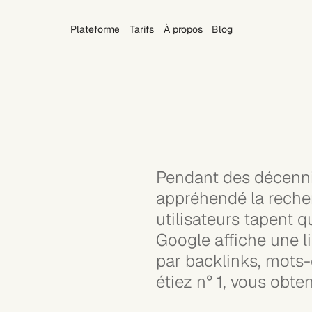
Plateforme
Tarifs
À propos
Blog
Plateforme
Tarifs
À propos
Blog
Pendant des décennie
appréhendé la recher
utilisateurs tapent 
Google affiche une li
par backlinks, mots-c
étiez n° 1, vous obten