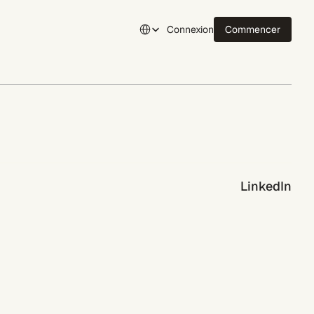
Select Language
Connexion
Commencer
Connexion
LinkedIn
21 juil. 2026
4 min
Le glossaire 3RD : 15 indicateurs derrière votre 
tableau de bord