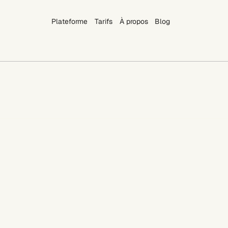
Plateforme
Tarifs
À propos
Blog
Plateforme
Tarifs
À propos
Blog
21 juil. 2026
5 min
Le glossaire de la GEO : 15 termes que tout 
marketeur devrait connaître