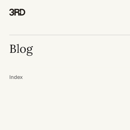
Blog
Index
21 juil. 2026
4 min
L'IA ne cite pas de sites web. Elle cite des pages.