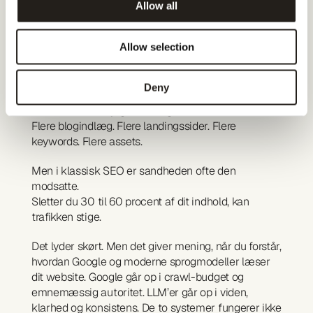
Allow all
at slette blogindlæg, 
men ikke forbedrer 
Allow selection
LLM-synlighed
Deny
De fleste teams jagter at udgive mere indhold.
Flere blogindlæg. Flere landingssider. Flere 
keywords. Flere assets.
Men i klassisk SEO er sandheden ofte den 
modsatte.
Sletter du 30 til 60 procent af dit indhold, kan 
trafikken stige.
Det lyder skørt. Men det giver mening, når du forstår, 
hvordan Google og moderne sprogmodeller læser 
dit website. Google går op i crawl-budget og 
emnemæssig autoritet. LLM’er går op i viden, 
klarhed og konsistens. De to systemer fungerer ikke 