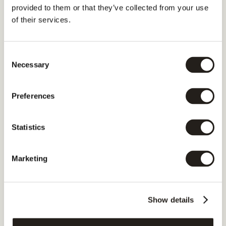
provided to them or that they’ve collected from your use
of their services.
Consent
Necessary
Selection
Preferences
Statistics
Udgivet den
Marketing
25. november 2025
Forfatter
Esben Sohl
Følg os
Show details
LinkedIn
Hvorfor det hjælper SEO 