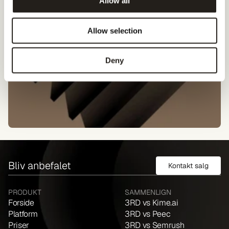
Allow all
Allow selection
Deny
Bliv anbefalet
Kontakt salg
PRODUKT
SAMMENLIGN
Forside
3RD vs Kime.ai
Platform
3RD vs Peec
Priser
3RD vs Semrush