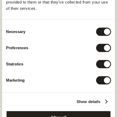
Design og afvikl AI-powered content workflows
LÆS MERE
provided to them or that they’ve collected from your use
of their services.
Prompt-strateg
Udvikl avancerede prompting-strategier
LÆS MERE
Consent
Necessary
Selection
GEO Specialist
Analysér jeres AI-synlighed og landskabet af 
Preferences
svar
LÆS MERE
Statistics
Marketing
Show details