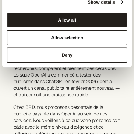
Show details
Publié le
4 juin 2026
Allow all
Auteur
Isabella Willumsen
Suivez-nous
Allow selection
LinkedIn
En seulement quelques années, ChatGPT est passé 
du statut d'expérience à celui de lieu 
Deny
incontournable où les gens effectuent des 
recherches, comparent et prennent des décisions. 
Lorsque OpenAI a commencé à tester des 
publicités dans ChatGPT en février 2026, cela a 
ouvert un canal publicitaire entièrement nouveau — 
et qui connaît une croissance rapide.
Chez 3RD, nous proposons désormais de la 
publicité payante dans OpenAI au sein de nos 
services. Nous veillons à ce que votre présence soit 
bâtie avec le même niveau d'exigence et de 
réflexion stratégique que nous apportons à toutes 